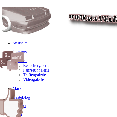
Startseite
über uns
Galerien
Besuchergalerie
Fahrzeuggalerie
Treffengalerie
Videogalerie
Markt
GästeBlog
Kontakt
Links