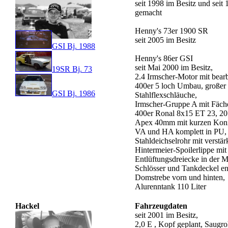
seit 1998 im Besitz und seit 
gemacht
Henny's 73er 1900 SR
seit 2005 im Besitz
GSI Bj. 1988
Henny's 86er GSI
seit Mai 2000 im Besitz,
19SR Bj. 73
2.4 Irmscher-Motor mit bea
400er 5 loch Umbau, großer 
GSI Bj. 1986
Stahlflexschläuche,
Irmscher-Gruppe A mit Fäche
400er Ronal 8x15 ET 23, 205
Apex 40mm mit kurzen Koni
VA und HA komplett in PU, 
Stahldeichselrohr mit verstär
Hintermeier-Spoilerlippe mit
Entlüftungsdreiecke in der 
Schlösser und Tankdeckel ent
Domstrebe vorn und hinten,
Alurenntank 110 Liter
Hackel
Fahrzeugdaten
seit 2001 im Besitz,
2,0 E , Kopf geplant, Saugroh