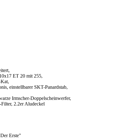
tert,
 10x17 ET 20 mit 255,
Kat,
is, einstellbarer SKT-Panardstab,
warze Irmscher-Doppelscheinwerfer,
ilter, 2.2er Aludeckel
"Der Erste"