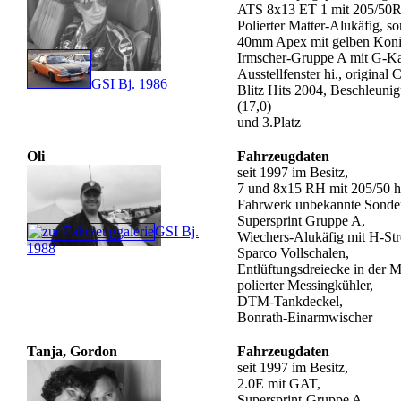
ATS 8x13 ET 1 mit 205/50
Polierter Matter-Alukäfig, son
40mm Apex mit gelben Koni
Irmscher-Gruppe A mit G-Ka
Ausstellfenster hi., original
GSI Bj. 1986
Blitz Hits 2004, Beschleuni
(17,0)
und 3.Platz
Oli
Fahrzeugdaten
seit 1997 im Besitz,
7 und 8x15 RH mit 205/50 h
Fahrwerk unbekannte Sonder
Supersprint Gruppe A,
GSI Bj.
Wiechers-Alukäfig mit H-Str
1988
Sparco Vollschalen,
Entlüftungsdreiecke in der 
polierter Messingkühler,
DTM-Tankdeckel,
Bonrath-Einarmwischer
Tanja, Gordon
Fahrzeugdaten
seit 1997 im Besitz,
2.0E mit GAT,
Supersprint-Gruppe A,