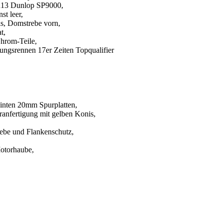
R13 Dunlop SP9000,
st leer,
s, Domstrebe vorn,
t,
 Chrom-Teile,
gungsrennen 17er Zeiten Topqualifier
inten 20mm Spurplatten,
anfertigung mit gelben Konis,
ebe und Flankenschutz,
Motorhaube,