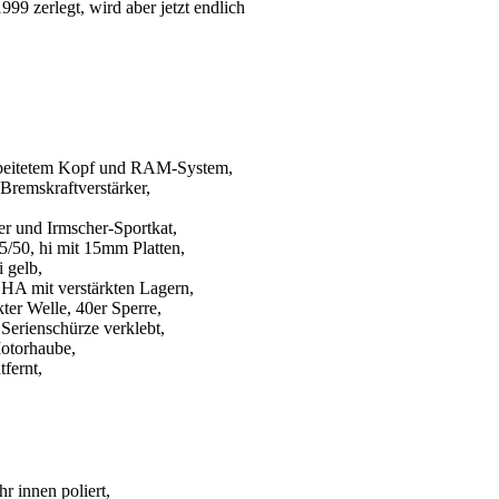
1999 zerlegt, wird aber jetzt endlich
rbeitetem Kopf und RAM-System,
Bremskraftverstärker,
r und Irmscher-Sportkat,
/50, hi mit 15mm Platten,
 gelb,
HA mit verstärkten Lagern,
kter Welle, 40er Sperre,
 Serienschürze verklebt,
Motorhaube,
fernt,
r innen poliert,