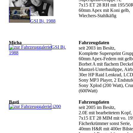
7x15 ET 28 RH mit 195/50
60mm Apex mit Koni gelb,
Wiechers-Stahlkäfig
GSI Bj. 1988
Micha
Fahrzeugdaten
GSI Bj.
seit 2003 im Besitz,
1988
Komplette Supersprint Grupp
60mm Apex-Federn mit gelb
Borbet A mit flachem Decke
Mantzel-Unterbaulippe, Air
30er HP Raid Lenkrad, LCD
Sony MP3 Player, 2 Endstufe
Sony Xplod (200 Watt), Cru
(600Watt)
Basti
Fahrzeugdaten
i200
seit 2005 im Besitz,
2.0E mit bearbeitetem Kopf,
7x15 ET 28 MIM mit vo. 195
Fächerkrümmer sonst Serie,
40mm H&R mit 400er Bilste