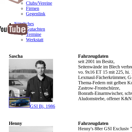
Clubs/Vereine
Firmen
Gegenlink
Nützliches
Gutachten
Termine
Werkstatt
Sascha
Fahrzeugdaten
seit 2001 im Besitz,
Seitenwände im Blech verbrei
vo. 9x16 ET 15 mit 225, hi.
Lexmaul-Fächerkrümmer, G-
Thema-Federn mit gelben Kon
Zastrow-Frontschürze,
Bonrath-Einarmwischer, sch
Aludomstrebe, offener K&N-F
GSI Bj. 1986
Henny
Fahrzeugdaten
Henny's 88er GSI Exclusiv 