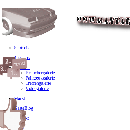
Startseite
über uns
Galerien
Besuchergalerie
Fahrzeuggalerie
Treffengalerie
Videogalerie
Markt
GästeBlog
Kontakt
Links