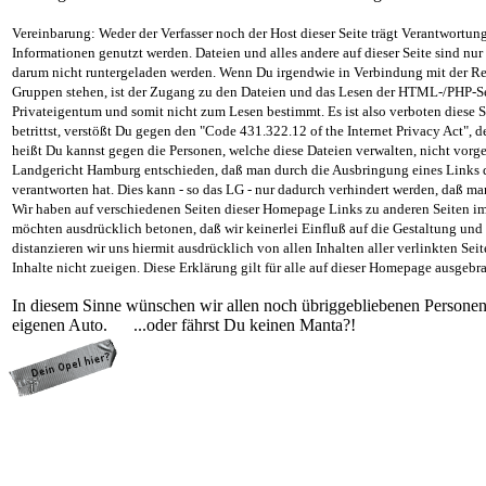
Vereinbarung: Weder der Verfasser noch der Host dieser Seite trägt Verantwortung f
Informationen genutzt werden. Dateien und alles andere auf dieser Seite sind nu
darum nicht runtergeladen werden. Wenn Du irgendwie in Verbindung mit der Re
Gruppen stehen, ist der Zugang zu den Dateien und das Lesen der HTML-/PHP-Sei
Privateigentum und somit nicht zum Lesen bestimmt. Es ist also verboten diese 
betrittst, verstößt Du gegen den "Code 431.322.12 of the Internet Privacy Act", 
heißt Du kannst gegen die Personen, welche diese Dateien verwalten, nicht vorg
Landgericht Hamburg entschieden, daß man durch die Ausbringung eines Links die
verantworten hat. Dies kann - so das LG - nur dadurch verhindert werden, daß man
Wir haben auf verschiedenen Seiten dieser Homepage Links zu anderen Seiten im In
möchten ausdrücklich betonen, daß wir keinerlei Einfluß auf die Gestaltung und 
distanzieren wir uns hiermit ausdrücklich von allen Inhalten aller verlinkten S
Inhalte nicht zueigen. Diese Erklärung gilt für alle auf dieser Homepage ausgebr
In diesem Sinne wünschen wir allen noch übriggebliebenen Personen
eigenen Auto. ...oder fährst Du keinen Manta?!
programming: cqp